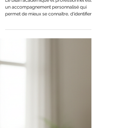
Construisez votre
avenir avec un
bilan académique
et professionnel
Le bilan académique et professionnel est
un accompagnement personnalisé qui
permet de mieux se connaître, d'identifier
ses compétences, ses motivations et ses
aspirations afin de construire un projet
d'études ou de carrière cohérent. Que vous
soyez lycéen, étudiant, en reconversion ou
entrepreneur, il vous aide à clarifier vos
objectifs, explorer les meilleures
opportunités et définir un plan d'action
concret. Grâce à l'accompagnement de
Dominique Allard – APC Coaching, vous