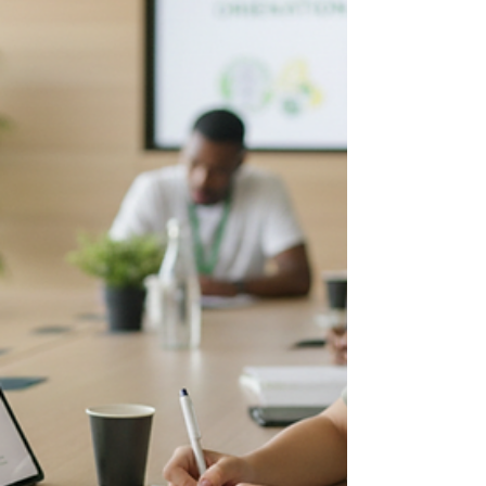
réguliers, une méthode adaptée et une
gestion efficace du stress sont autant
d'éléments qui permettent de gagner en
confiance le jour J. Dans cet article,
découvrez des conseils concrets pour
structurer votre préparation, améliorer
votre prise de parole et aborder l'examen
avec plus de sérénité. Des outils simples et
des techniques efficaces pour mettre
toutes les chances