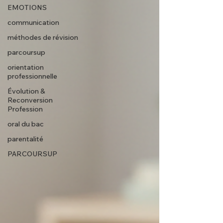
EMOTIONS
communication
méthodes de révision
parcoursup
orientation
professionnelle
Évolution &
Reconversion
Profession
oral du bac
parentalité
PARCOURSUP