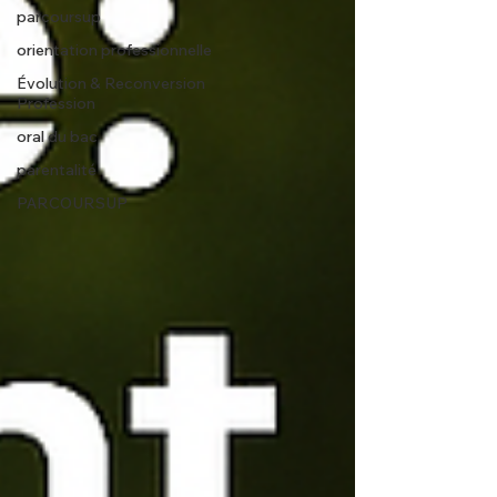
parcoursup
orientation professionnelle
Évolution & Reconversion
Profession
oral du bac
parentalité
PARCOURSUP