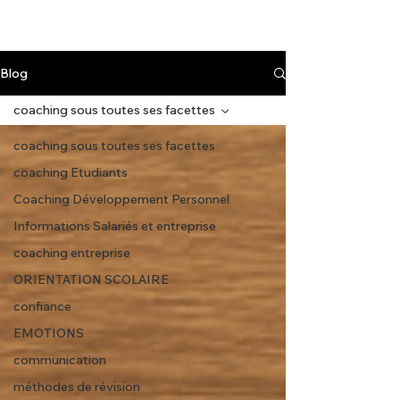
Blog
coaching sous toutes ses facettes
coaching sous toutes ses facettes
coaching Etudiants
Coaching Développement Personnel
Informations Salariés et entreprise
coaching entreprise
ORIENTATION SCOLAIRE
confiance
EMOTIONS
communication
méthodes de révision