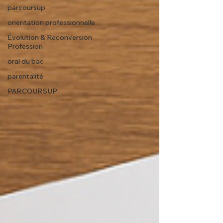
parcoursup
orientation professionnelle
Évolution & Reconversion
Profession
oral du bac
parentalité
PARCOURSUP