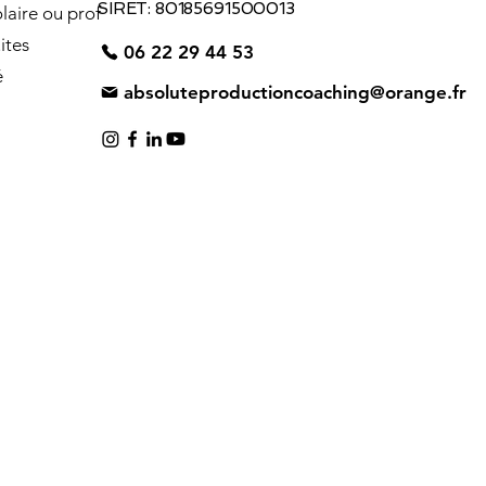
SIRET: 80185691500013
laire ou prof
ites
06 22 29 44 53
é
absoluteproductioncoaching@orange.fr