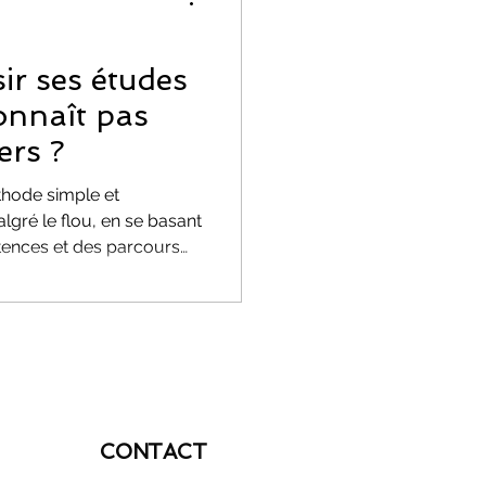
EMOTIONS
r ses études
onnaît pas
ers ?
thode simple et
gré le flou, en se basant
ion
tences et des parcours
rète pour éviter les
truire un avenir qui a du
CONTACT