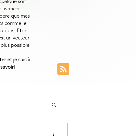
 quelque soit
r avancer,
espère que mes
ets comme le
cations. Être
est un vecteur
 plus possible
er et je suis à
 savoir!
entreprise