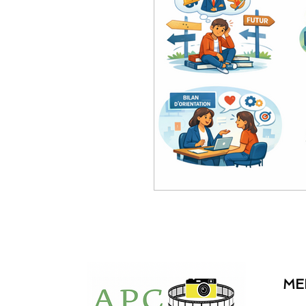
coaching entreprise
communication
orientation professi
oral du bac
paren
ME