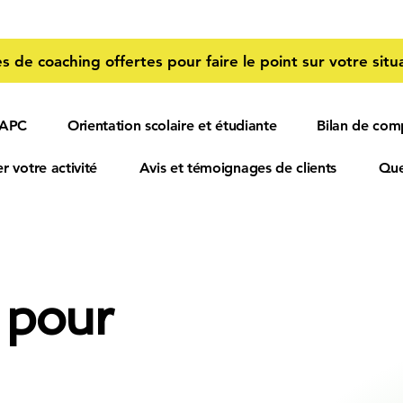
s de coaching offertes pour faire le point sur votre situa
 APC
Orientation scolaire et étudiante
Bilan de com
r votre activité
Avis et témoignages de clients
Que
 pour