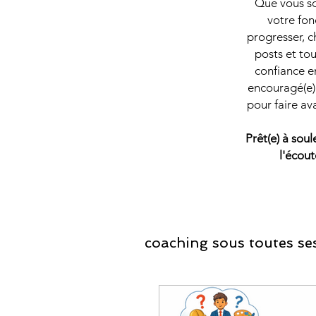
Que vous soy
votre fon
progresser, c
posts et tou
confiance en
encouragé(e) 
pour faire av
Prêt(e) à sou
l'écout
coaching sous toutes ses
Coaching Développ