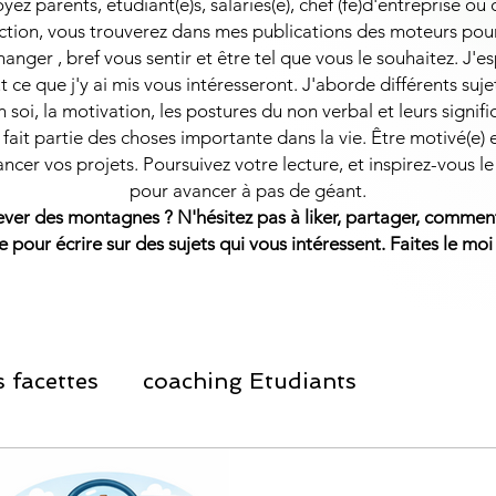
ez parents, étudiant(e)s, salariés(e), chef (fe)d'entreprise ou
ction, vous trouverez dans mes publications des moteurs pou
hanger , bref vous sentir et être tel que vous le souhaitez. J'
t ce que j'y ai mis vous intéresseront.
J'aborde différents suj
 soi, la motivation, les postures du non verbal et leurs signifi
fait partie des choses importante dans la vie. Être motivé(e) 
ancer vos projets. Poursuivez votre lecture, et inspirez-vous le
pour avancer à pas de géant.
lever des montagnes ?
​
N'hésitez pas à liker, partager, comment
e pour écrire sur des sujets qui vous intéressent. Faites le moi
 facettes
coaching Etudiants
ement Personnel
Informations Salariés et 