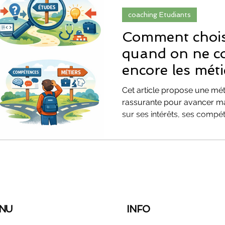
coaching Etudiants
ORIENTATION SCOLAIRE
confiance
Comment choisi
quand on ne c
encore les méti
méthodes de révision
parcoursup
Cet article propose une mé
rassurante pour avancer mal
onnelle
Évolution & Reconversion Profess
sur ses intérêts, ses compé
ouverts. Une approche conc
erreurs d’orientation et cons
talité
PARCOURSUP
sens.
NU
INFO