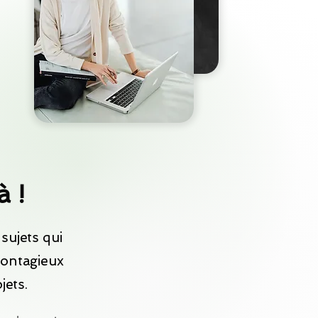
à !
sujets qui
contagieux
jets.