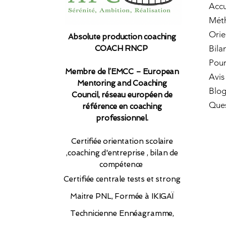
Accu
Mét
Orie
Absolute production coaching
Bila
COACH RNCP
Pour
Membre de l’EMCC – European
Avis
Mentoring and Coaching
Blo
Council, réseau européen de
Ques
référence en coaching
professionnel.​
Certifiée orientation scolaire
,coaching d'entreprise , bilan de
compétence
Certifiée
centrale tests et strong
Maitre PNL, Formée à IKIGAÏ
Technicienne Ennéagramme,