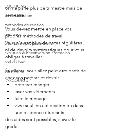
EMOTIONS
on ne parle plus de trimestre mais de 
semestre
communication
méthodes de révision
Vous devrez mettre en place vos 
parcoursup
propres méthodes de travail
Vous n'aurez plus de notes régulières , 
orientation professionnelle
ni de devoirs systématiques pour vous 
Évolution & Reconversion Profession
obliger à travailler
oral du bac
Étudiants, Vous allez peut-être partir de 
parentalité
chez vos parents et devoir
PARCOURSUP
préparer manger
laver vos vêtements
faire le ménage
vivre seul, en collocation ou dans 
une résidence étudiants
des aides sont possibles, suivez le 
guide