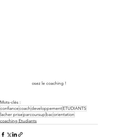
osez le coaching !
Mots-clés :
confiance
coach
developpement
ETUDIANTS
lacher prise
parcoursup
bac
orientation
coaching Etudiants