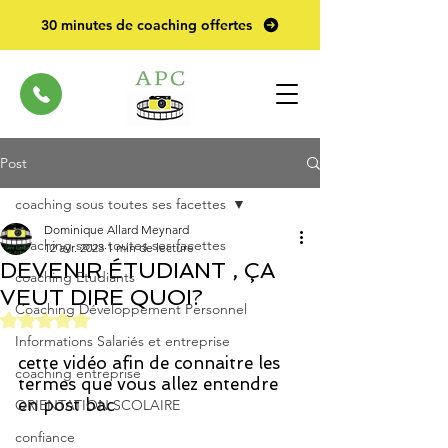
30 minutes de coaching offertes
Post
coaching sous toutes ses facettes
Dominique Allard Meynard
coaching sous toutes ses facettes
12 avr. 2023
1 min de lecture
DEVENIR ÉTUDIANT , ÇA
coaching Etudiants
VEUT DIRE QUOI?
Coaching Développement Personnel
Noté NaN étoiles sur 5.
Informations Salariés et entreprise
cette vidéo afin de connaitre les 
coaching entreprise
termes que vous allez entendre 
en post bac
ORIENTATION SCOLAIRE
confiance