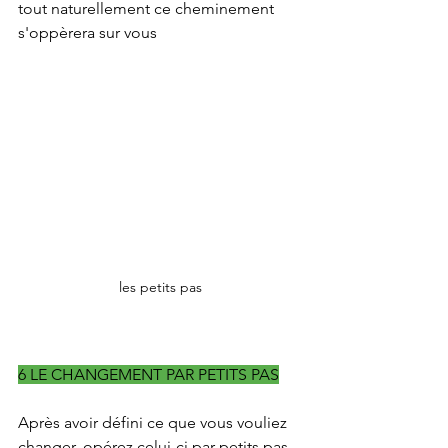
tout naturellement ce cheminement 
s'oppèrera sur vous
les petits pas
6 LE CHANGEMENT PAR PETITS PAS
Après avoir défini ce que vous vouliez 
changer, opérez celui-ci par petits pas .