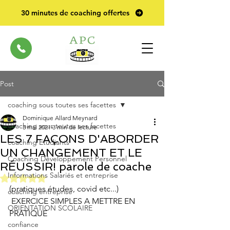
30 minutes de coaching offertes
Post
coaching sous toutes ses facettes
Dominique Allard Meynard
coaching sous toutes ses facettes
3 mai 2021
3 min de lecture
LES 7 FAÇONS D'ABORDER
coaching Etudiants
UN CHANGEMENT ET LE
Coaching Développement Personnel
RÉUSSIR! parole de coache
Informations Salariés et entreprise
Noté NaN étoiles sur 5.
(pratiques études, covid etc...)
coaching entreprise
 EXERCICE SIMPLES A METTRE EN 
ORIENTATION SCOLAIRE
PRATIQUE
confiance