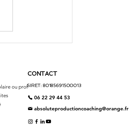
s étapes clés pour une
ussite reconversion
ofessionnelle
CONTACT
SIRET: 80185691500013
laire ou prof
ites
06 22 29 44 53
é
absoluteproductioncoaching@orange.fr