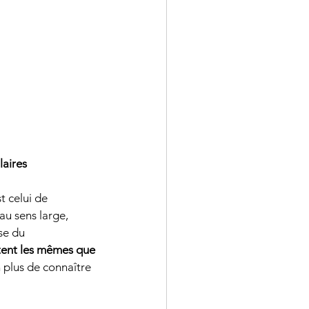
laires
t celui de 
u sens large, 
se du 
ent les mêmes que 
n plus de connaître 