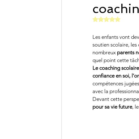
coachin
communication
m
Noté NaN étoiles
Les enfants vont devo
orientation professi
soutien scolaire, les
nombreux 
parents ne
quel point cette tâc
parentalité
PARC
Le coaching scolaire
confiance en soi, l’
compétences jugées 
avec la professionna
Devant cette perspe
pour sa vie future
, l