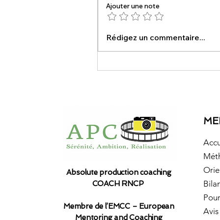
Ajouter une note
Renforcer la confiance
Rédigez un commentaire...
étudiante : un levier
essentiel pour réussir
ME
Accu
Mét
Orie
Absolute production coaching
Bila
COACH RNCP
Pour
Membre de l’EMCC – European
Avis
Mentoring and Coaching