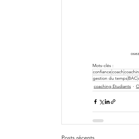
osez
Mots-clés :
confiance
coach
coachi
gestion du temps
BAC
coaching Etudiants
O
Posts récents