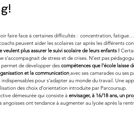
g!
éthodes de révision
parcoursup
 sur 5.
ir faire face à certaines difficultés :  concentration, fatigue
onnelle
Évolution & Reconversion Profess
 coachs peuvent aider les scolaires car après les différents co
 veulent plus assurer le suivi scolaire de leurs enfants !
 Certai
he s’accompagnait de stress et de crises. N’est pas pédagogue
OURSUP
 permet de développer des 
compétences que l’école laisse 
organisation et la communication
avec ses camarades ou ses pa
indispensables pour s’adapter au monde du travail. Une app
lisation des choix d’orientation introduite par Parcoursup. 
ctive démesurée qui consiste à
 envisager, à 16/18 ans, un pr
es angoisses ont tendance à augmenter au lycée après la rentr