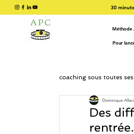
30 minute
Méthode
Pour lance
coaching sous toutes ses
Coaching Développe
Dominique Allar
Des diff
rentrée.
coaching entreprise