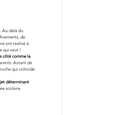
…. Au-delà du 
ion
oral du bac
nfinements, de 
ns ont réalisé à 
 qui veut !
de côté comme la 
rents. Autant de 
roche qui coïncide 
ojet déterminant 
ée scolaire