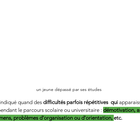
un jeune dépassé par ses études
indiqué quand des 
difficultés parfois répétitives  qui 
apparaiss
endant le parcours scolaire ou universitaire : 
démotivation, a
mens, problèmes d’organisation ou d’orientation, 
etc.