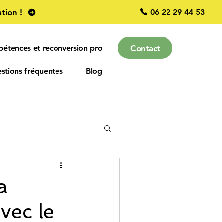
06 22 29 44 53
tion !
Contact
pétences et reconversion pro
stions fréquentes
Blog
entreprise
a
vec le
EMOTIONS