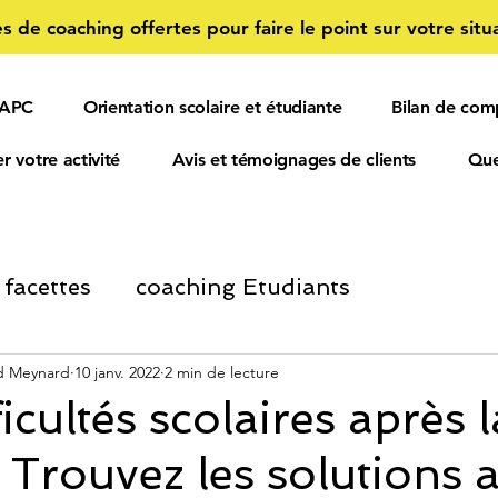
s de coaching offertes pour faire le point sur votre situa
 APC
Orientation scolaire et étudiante
Bilan de com
r votre activité
Avis et témoignages de clients
Que
 facettes
coaching Etudiants
ment Personnel
d Meynard
10 janv. 2022
2 min de lecture
Informations Salariés et 
icultés scolaires après l
 Trouvez les solutions a
ORIENTATION SCOLAIRE
confiance