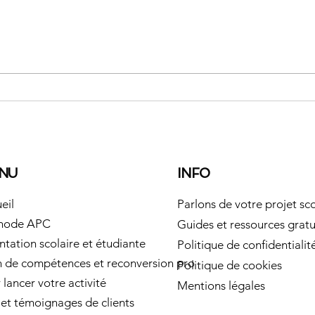
« Mon ado ne sait pas ce
Le
qu'il veut faire pour son
ré
orientation» : la question à
pr
ne plus jamais poser
NU
INFO
eil
Parlons de votre projet sco
hode APC
Guides et ressources gratu
ntation scolaire et étudiante
Politique de confidentialit
n de compétences et reconversion pro
Politique de cookies
 lancer votre activité
Mentions légales
 et témoignages de clients