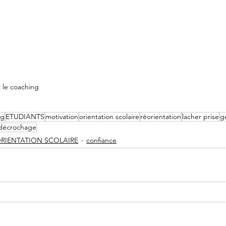
 le coaching
ng
ETUDIANTS
motivation
orientation scolaire
réorientation
lacher prise
g
décrochage
RIENTATION SCOLAIRE
confiance