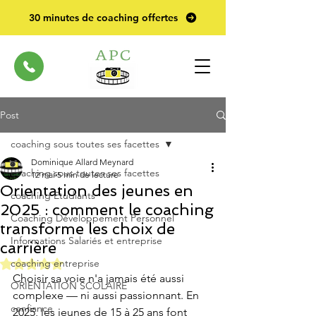
30 minutes de coaching offertes
Post
coaching sous toutes ses facettes
Dominique Allard Meynard
coaching sous toutes ses facettes
12 mai
5 min de lecture
Orientation des jeunes en
coaching Etudiants
2025 : comment le coaching
Coaching Développement Personnel
transforme les choix de
Informations Salariés et entreprise
carrière
Noté NaN étoiles sur 5.
coaching entreprise
Choisir sa voie n'a jamais été aussi 
ORIENTATION SCOLAIRE
complexe — ni aussi passionnant. En 
confiance
2025, les jeunes de 15 à 25 ans font 