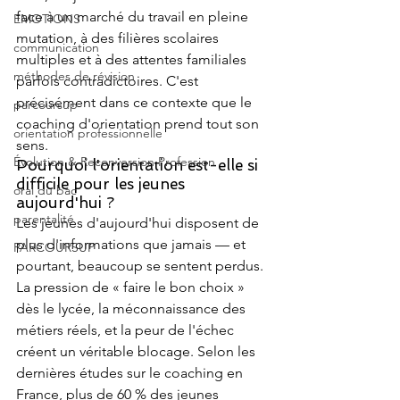
face à un marché du travail en pleine 
EMOTIONS
mutation, à des filières scolaires 
communication
multiples et à des attentes familiales 
méthodes de révision
parfois contradictoires. C'est 
précisément dans ce contexte que le 
parcoursup
coaching d'orientation prend tout son 
orientation professionnelle
sens.
Évolution & Reconversion Profession
Pourquoi l'orientation est-elle si 
difficile pour les jeunes 
oral du bac
aujourd'hui ?
parentalité
Les jeunes d'aujourd'hui disposent de 
plus d'informations que jamais — et 
PARCOURSUP
pourtant, beaucoup se sentent perdus. 
La pression de « faire le bon choix » 
dès le lycée, la méconnaissance des 
métiers réels, et la peur de l'échec 
créent un véritable blocage. Selon les 
dernières études sur le coaching en 
France, plus de 60 % des jeunes 