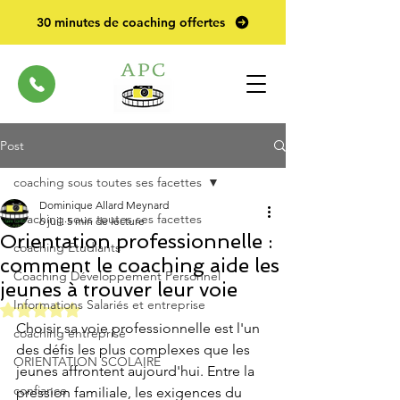
30 minutes de coaching offertes
Post
coaching sous toutes ses facettes
Dominique Allard Meynard
coaching sous toutes ses facettes
6 juil.
5 min de lecture
Orientation professionnelle :
coaching Etudiants
comment le coaching aide les
Coaching Développement Personnel
jeunes à trouver leur voie
Informations Salariés et entreprise
Noté NaN étoiles sur 5.
Choisir sa voie professionnelle est l'un 
coaching entreprise
des défis les plus complexes que les 
ORIENTATION SCOLAIRE
jeunes affrontent aujourd'hui. Entre la 
confiance
pression familiale, les exigences du 