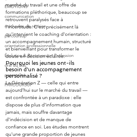
marché du travail et une offre de 
EMOTIONS
formations pléthorique, beaucoup se 
communication
retrouvent paralysés face à 
méthodes de révision
l'incertitude. C'est précisément là 
qu'intervient le coaching d'orientation : 
parcoursup
un accompagnement humain, structuré 
orientation professionnelle
et bienveillant pour transformer le 
Évolution & Reconversion Profession
doute en décision éclairée.
Pourquoi les jeunes ont-ils 
oral du bac
besoin d'un accompagnement 
parentalité
personnalisé ?
La Génération Z — celle qui entre 
PARCOURSUP
aujourd'hui sur le marché du travail — 
est confrontée à un paradoxe : elle 
dispose de plus d'information que 
jamais, mais souffre davantage 
d'indécision et de manque de 
confiance en soi. Les études montrent 
qu'une grande proportion de jeunes 