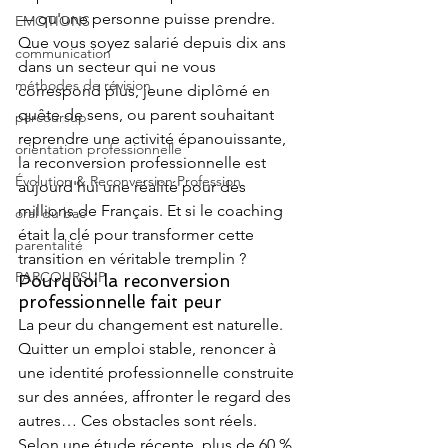
— qu'une personne puisse prendre. 
EMOTIONS
Que vous soyez salarié depuis dix ans 
communication
dans un secteur qui ne vous 
méthodes de révision
correspond plus, jeune diplômé en 
quête de sens, ou parent souhaitant 
parcoursup
reprendre une activité épanouissante, 
orientation professionnelle
la reconversion professionnelle est 
Évolution & Reconversion Profession
aujourd'hui une réalité pour des 
millions de Français. Et si le coaching 
oral du bac
était la clé pour transformer cette 
parentalité
transition en véritable tremplin ?
PARCOURSUP
Pourquoi la reconversion 
professionnelle fait peur
La peur du changement est naturelle. 
Quitter un emploi stable, renoncer à 
une identité professionnelle construite 
sur des années, affronter le regard des 
autres… Ces obstacles sont réels. 
Selon une étude récente, plus de 60 % 