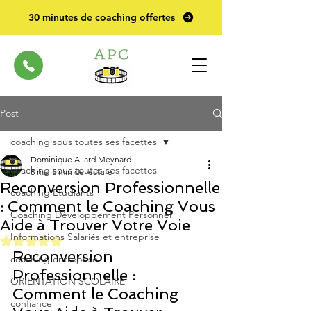
30 minutes de coaching offertes
Post
coaching sous toutes ses facettes
Dominique Allard Meynard
coaching sous toutes ses facettes
8 mai
5 min de lecture
Reconversion Professionnelle
coaching Etudiants
: Comment le Coaching Vous
Coaching Développement Personnel
Aide à Trouver Votre Voie
Informations Salariés et entreprise
Noté NaN étoiles sur 5.
Reconversion 
coaching entreprise
Professionnelle : 
ORIENTATION SCOLAIRE
Comment le Coaching 
confiance