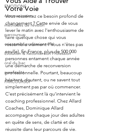
Vous Aide à Trouver 
EMOTIONS
Votre Voie
communication
Vous ressentez ce besoin profond de 
changement ? Cette envie de vous 
méthodes de révision
lever le matin avec l'enthousiasme de 
parcoursup
faire quelque chose qui vous 
orientation professionnelle
ressemble vraiment ? Vous n'êtes pas 
seul(e). En France, plus de 500 000 
Évolution & Reconversion Profession
personnes entament chaque année 
oral du bac
une démarche de reconversion 
parentalité
professionnelle. Pourtant, beaucoup 
hésitent, doutent, ou ne savent tout 
PARCOURSUP
simplement pas par où commencer.
C'est précisément là qu'intervient le 
coaching professionnel. Chez Allard 
Coaches, Dominique Allard 
accompagne chaque jour des adultes 
en quête de sens, de clarté et de 
réussite dans leur parcours de vie. 