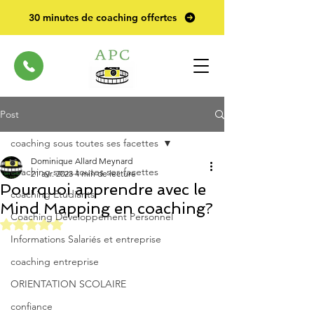
30 minutes de coaching offertes
Post
coaching sous toutes ses facettes
Dominique Allard Meynard
coaching sous toutes ses facettes
21 avr. 2023
4 min de lecture
Pourquoi apprendre avec le
coaching Etudiants
Mind Mapping en coaching?
Coaching Développement Personnel
Noté NaN étoiles sur 5.
Informations Salariés et entreprise
coaching entreprise
ORIENTATION SCOLAIRE
confiance