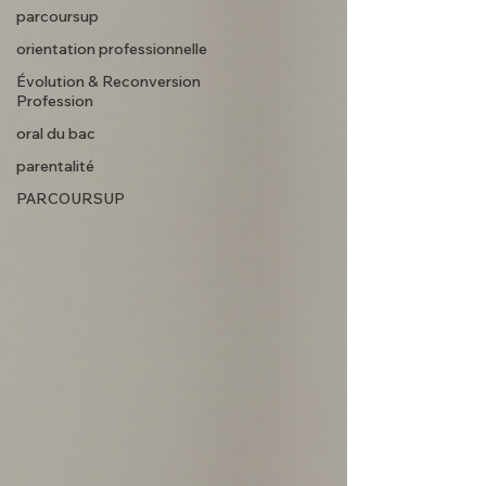
parcoursup
orientation professionnelle
Évolution & Reconversion
Profession
oral du bac
parentalité
PARCOURSUP