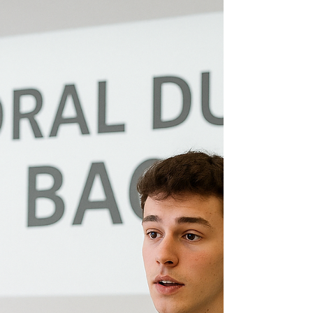
la confiance en soi et une orientation
professionnelle claire. Que vous soyez un
jeune en quête de votre voie, un actif
souhaitant donner un nouveau souffle à
votre carrière, ou un entrepreneur
cherchant à développer votre activité, ces
deux leviers sont indissociables. Chez
Allard Coaches, Dominique Allard vous
accompagne pour les cult