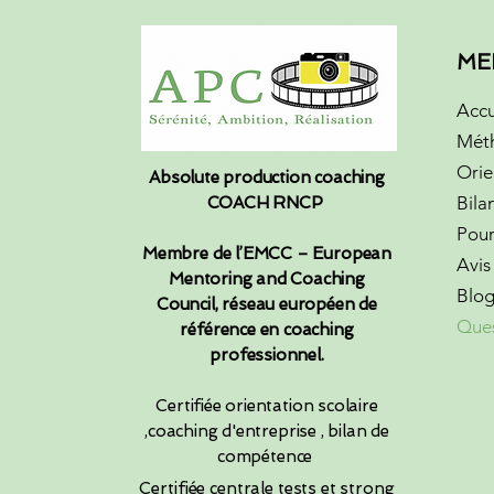
accompagnons chacun à stru
nous préparons les candida
motivé doit présenter clair
réponses et la gestion des 
choisissez cette formation. 
ME
professionnel et les compé
votre motivation personnell
Accu
approche de coaching indivi
Mét
garantissant ainsi que votr
Orie
Absolute production coaching
de mieux maîtriser son parc
Bila
COACH RNCP
formation souhaitée.
Pour
Membre de l’EMCC – European
Avis
Mentoring and Coaching
Blo
Council, réseau européen de
Ques
référence en coaching
professionnel.​
Certifiée orientation scolaire
,coaching d'entreprise , bilan de
compétence
Certifiée
centrale tests et strong