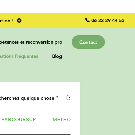
06 22 29 44 53
tion !
Contact
pétences et reconversion pro
stions fréquentes
Blog
T PARCOURSUP
METHODOLOGIE & MOTIVATION