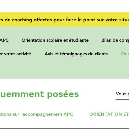
s de coaching offertes pour faire le point sur votre situa
 APC
Orientation scolaire et étudiante
Bilan de com
r votre activité
Avis et témoignages de clients
Que
équemment posées
tions sur l'accompagnement APC
ORIENTATION E