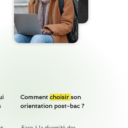
ui
Comment
choisir
son
s
orientation post-bac ?
Face à la diversité des
st