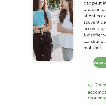
bac peut êtr
pression de
attentes ex
souvent de
accompagn
à clarifier 
construire 
motivant.
👉 Décou
accompa
réorient