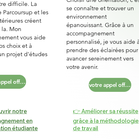
e difficile. La
se connaître et trouver un
 Parcoursup et les
environnement
térieures créent
épanouissant. Grâce à un
 la. Mon
accompagnement
ement vous aide
personnalisé, je vous aide 
vos choix et à
prendre des éclairées pour
un projet d'études
avancer sereinement vers
votre avenir.
votre appel offert
votre appel offert
vrir notre
👉 Améliorer sa réussite
gnement en
grâce à la méthodologie
ation étudiante
de travail