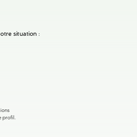
re situation :
tions
profil.