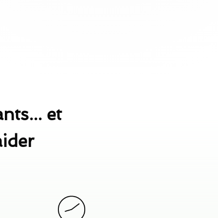
nts... et
aider