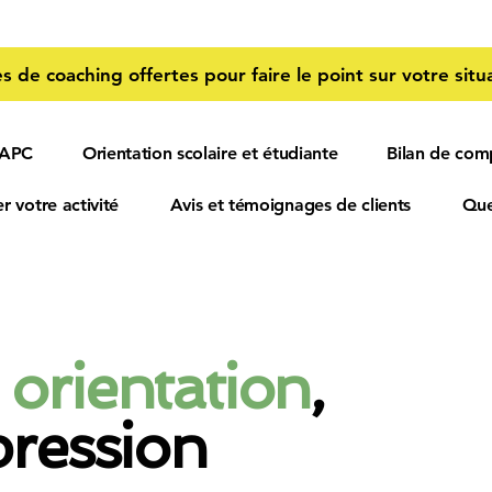
s de coaching offertes pour faire le point sur votre situa
 APC
Orientation scolaire et étudiante
Bilan de com
r votre activité
Avis et témoignages de clients
Que
 orientation
,
pression