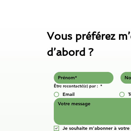
Vous préférez m’
d’abord ?
Être recontacté(e) par :
*
Email
T
Je souhaite m'abonner à votre l