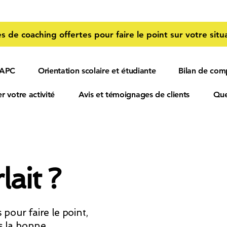
s de coaching offertes pour faire le point sur votre situa
 APC
Orientation scolaire et étudiante
Bilan de com
r votre activité
Avis et témoignages de clients
Que
lait ?
pour faire le point,
uis la bonne