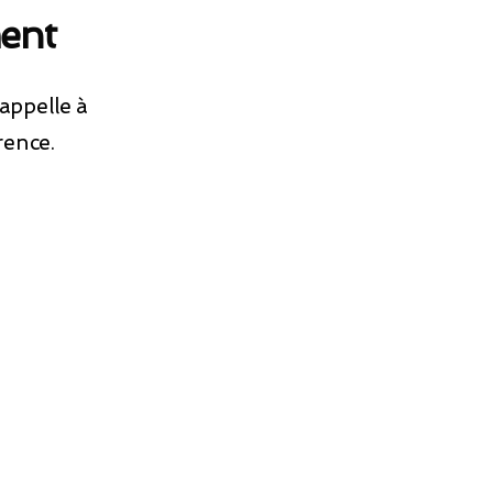
ment
 appelle à
rence.