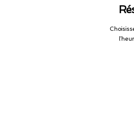
Rés
Choisisse
l’heu