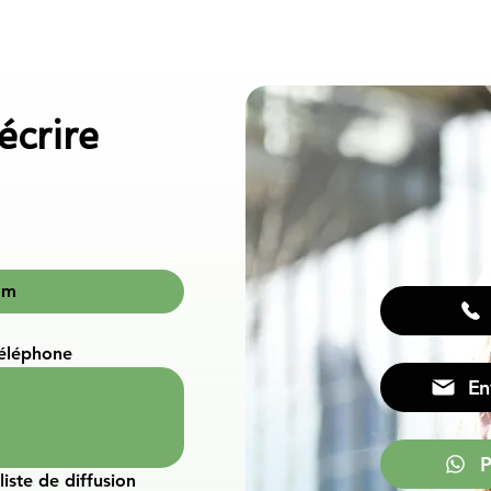
écrire
éléphone
En
P
iste de diffusion