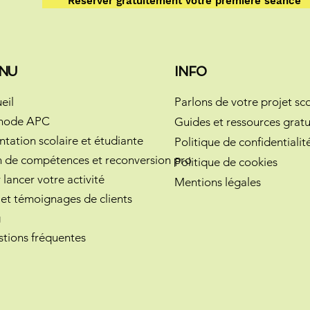
Réserver gratuitement votre première séance
NU
INFO
eil
Parlons de votre projet sco
hode APC
Guides et ressources gratu
ntation scolaire et étudiante
Politique de confidentialit
n de compétences et reconversion pro
Politique de cookies
 lancer votre activité
Mentions légales
 et témoignages de clients
g
tions fréquentes