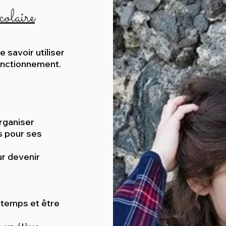
olaire
 savoir utiliser
onctionnement.
organiser
s pour ses
ur devenir
 temps et être