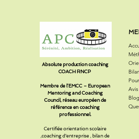
ME
Accu
Mét
Orie
Absolute production coaching
Bila
COACH RNCP
Pour
Membre de l’EMCC – European
Avis
Mentoring and Coaching
Blo
Council, réseau européen de
Ques
référence en coaching
professionnel.​
Certifiée orientation scolaire
,coaching d'entreprise , bilan de