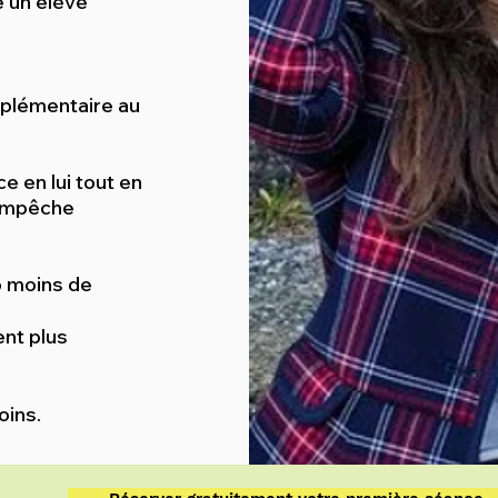
e un élève
plémentaire au
e en lui tout en
'empêche
p moins de
ent plus
oins.