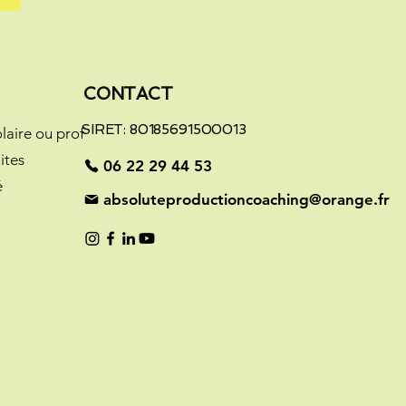
CONTACT
SIRET: 80185691500013
laire ou prof
ites
06 22 29 44 53
é
absoluteproductioncoaching@orange.fr