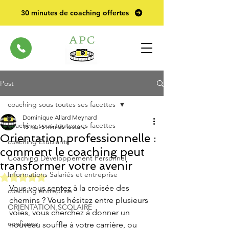
30 minutes de coaching offertes
Post
coaching sous toutes ses facettes
Dominique Allard Meynard
coaching sous toutes ses facettes
15 mai
5 min de lecture
Orientation professionnelle :
coaching Etudiants
comment le coaching peut
Coaching Développement Personnel
transformer votre avenir
Informations Salariés et entreprise
Noté NaN étoiles sur 5.
Vous vous sentez à la croisée des 
coaching entreprise
chemins ? Vous hésitez entre plusieurs 
ORIENTATION SCOLAIRE
voies, vous cherchez à donner un 
confiance
nouveau souffle à votre carrière, ou 