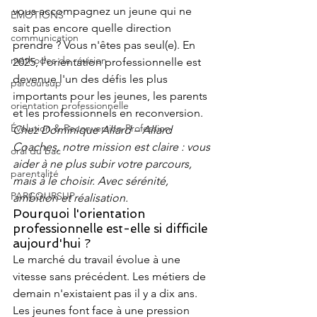
vous accompagnez un jeune qui ne 
EMOTIONS
sait pas encore quelle direction 
communication
prendre ? Vous n'êtes pas seul(e). En 
méthodes de révision
2025, l'orientation professionnelle est 
devenue l'un des défis les plus 
parcoursup
importants pour les jeunes, les parents 
orientation professionnelle
et les professionnels en reconversion.
Évolution & Reconversion Profession
Chez Dominique Allard – Allard 
Coaches, notre mission est claire : vous 
oral du bac
aider à ne plus subir votre parcours, 
parentalité
mais à le choisir. Avec sérénité, 
PARCOURSUP
ambition et réalisation.
Pourquoi l'orientation 
professionnelle est-elle si difficile 
aujourd'hui ?
Le marché du travail évolue à une 
vitesse sans précédent. Les métiers de 
demain n'existaient pas il y a dix ans. 
Les jeunes font face à une pression 