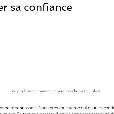
er sa confiance
éthodes de révision
parcoursup
 sur 5.
onnelle
Évolution & Reconversion Profess
OURSUP
ne pas laissez l'épuisement perdurer chez votre enfant
ondaire sont soumis à une pression intense qui peut les condu