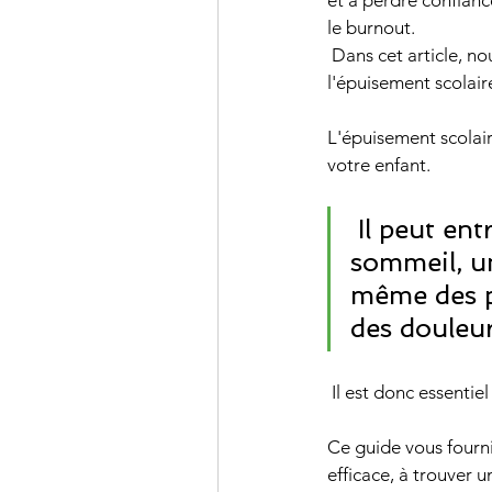
et à perdre confiance
le burnout.
 Dans cet article, nous vous présenterons un guide complet pour aider votre enfant à prévenir 
l'épuisement scolair
L'épuisement scolai
votre enfant.
 Il peut entraîner une perte de motivation, des troubles du 
sommeil, u
même des p
des douleur
 Il est donc essenti
Ce guide vous fourni
efficace, à trouver u