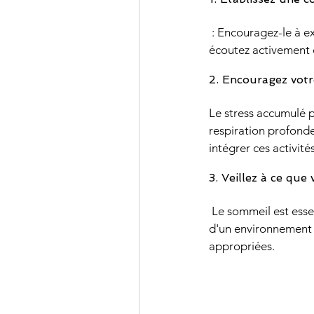
 : Encouragez-le à exprimer ses préoccupations et ses difficultés. Soyez un soutien attentif et 
écoutez activement ce
2. Encouragez votre
Le stress accumulé pe
respiration profonde
intégrer ces activit
3. Veillez à ce que
 Le sommeil est essentiel pour la santé et le bien-être de votre enfant. Assurez-vous qu'il dispose 
d'un environnement 
appropriées.