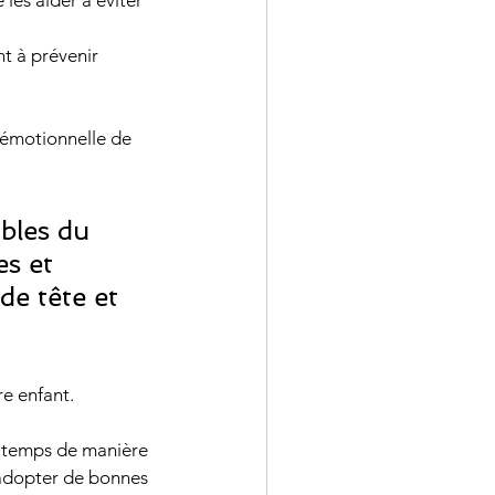
les aider à éviter 
 émotionnelle de 
s et 
e tête et 
re enfant.
n temps de manière 
à adopter de bonnes 