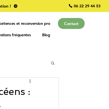
06 22 29 44 53
tion !
Contact
pétences et reconversion pro
stions fréquentes
Blog
entreprise
céens :
à
EMOTIONS