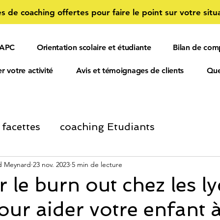
s de coaching offertes pour faire le point sur votre situa
 APC
Orientation scolaire et étudiante
Bilan de com
r votre activité
Avis et témoignages de clients
Que
 facettes
coaching Etudiants
ment Personnel
d Meynard
23 nov. 2023
5 min de lecture
Informations Salariés et 
 le burn out chez les ly
our aider votre enfant 
ORIENTATION SCOLAIRE
confiance