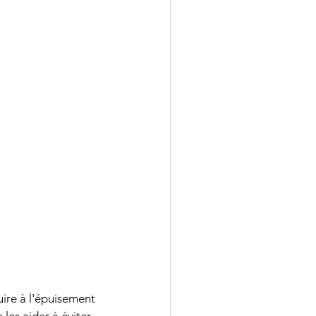
ion
oral du bac
ire à l'épuisement 