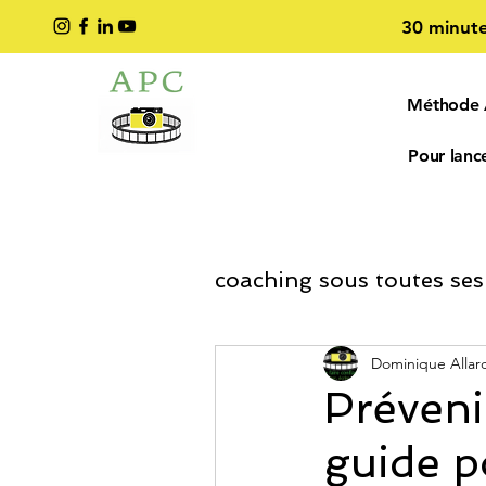
30 minute
Méthode
Pour lance
coaching sous toutes ses
Coaching Développe
Dominique Allar
Prévenir
guide p
coaching entreprise