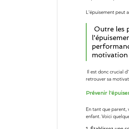
L'épuisement peut av
 Outre les problèmes de santé mentale et physique, 
l'épuisemen
performanc
motivation 
 Il est donc crucial d'intervenir rapidement pour aider votre enfant à surmonter l'épuisement et à 
retrouver sa motivat
Prévenir l'épuise
En tant que parent, 
enfant. Voici quelqu
1. Établissez une 