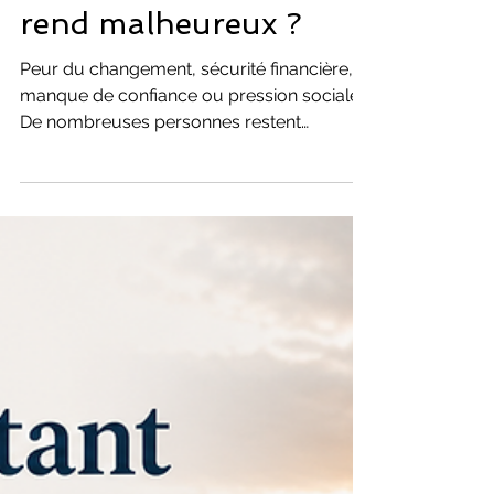
Coaching Développement Personnel
Pourquoi changer
de métier qui nous
rend malheureux ?
Peur du changement, sécurité financière,
manque de confiance ou pression sociale…
De nombreuses personnes restent
aujourd’hui dans un métier qui ne les rend
plus heureuses. Découvrez pourquoi il est
parfois si difficile de quitter une situation
professionnelle subie et comment
retrouver progressivement une vie
professionnelle plus alignée avec ses
besoins, ses valeurs et son équilibre de vie.