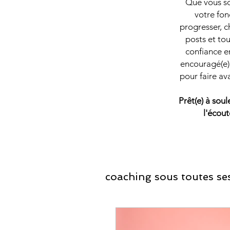
Que vous soy
votre fon
progresser, c
posts et tou
confiance en
encouragé(e) 
pour faire av
Prêt(e) à sou
l'écout
coaching sous toutes ses
Coaching Développ