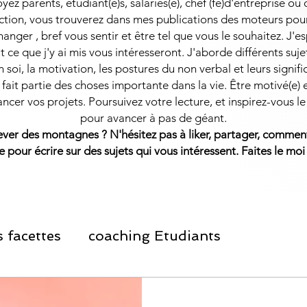
ez parents, étudiant(e)s, salariés(e), chef (fe)d'entreprise ou
ction, vous trouverez dans mes publications des moteurs pou
hanger , bref vous sentir et être tel que vous le souhaitez. J'
t ce que j'y ai mis vous intéresseront.
J'aborde différents suj
 soi, la motivation, les postures du non verbal et leurs signifi
fait partie des choses importante dans la vie. Être motivé(e) 
ancer vos projets. Poursuivez votre lecture, et inspirez-vous le
pour avancer à pas de géant.
lever des montagnes ?
​
N'hésitez pas à liker, partager, comment
e pour écrire sur des sujets qui vous intéressent. Faites le moi
 facettes
coaching Etudiants
ement Personnel
Informations Salariés et 