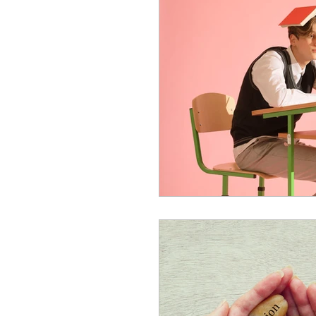
coaching entreprise
communication
orientation professi
oral du bac
paren