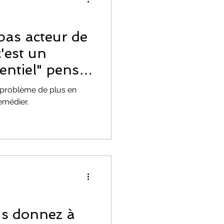
EMOTIONS
 pas acteur de
'est un
entiel" pensez
n problème de plus en
emédier.
ion
us donnez à