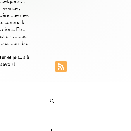
 quelque soit
r avancer,
espère que mes
ets comme le
cations. Être
est un vecteur
 plus possible
er et je suis à
 savoir!
entreprise