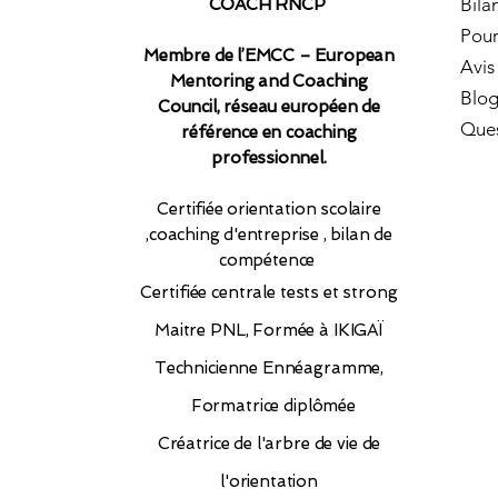
Bila
COACH RNCP
Pour
Membre de l’EMCC – European
Avis
Mentoring and Coaching
Blo
Council, réseau européen de
Ques
référence en coaching
professionnel.​
Certifiée orientation scolaire
,coaching d'entreprise , bilan de
compétence
Certifiée
centrale tests et strong
Maitre PNL, Formée à IKIGAÏ
Technicienne Ennéagramme,
Formatrice diplômée
Créatrice de l'arbre de vie de
l'orientation