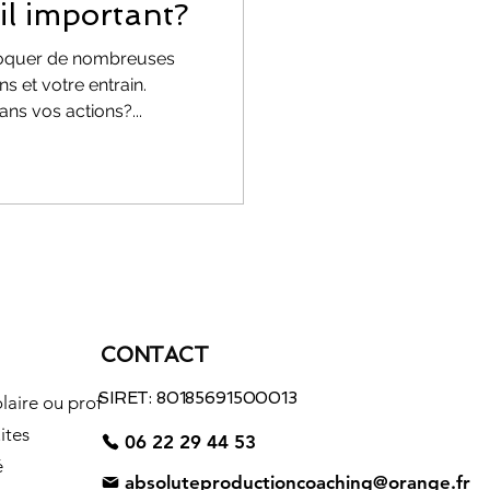
 il important?
voquer de nombreuses
s et votre entrain.
ns vos actions?...
CONTACT
SIRET: 80185691500013
laire ou prof
ites
06 22 29 44 53
é
absoluteproductioncoaching@orange.fr