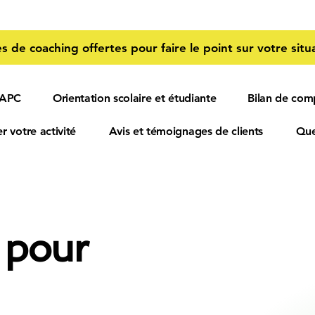
s de coaching offertes pour faire le point sur votre situa
 APC
Orientation scolaire et étudiante
Bilan de com
r votre activité
Avis et témoignages de clients
Que
 pour