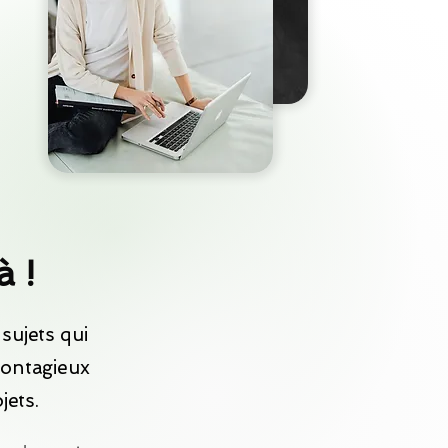
à !
sujets qui
contagieux
jets.