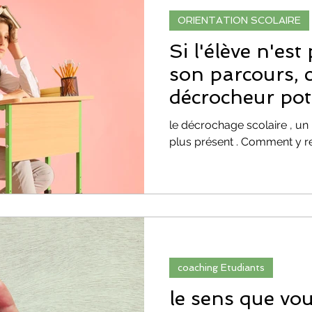
ORIENTATION SCOLAIRE
ORIENTATION SCOLAIRE
confiance
Si l'élève n'est
son parcours, c
décrocheur pot
méthodes de révision
parcoursup
coaching!
le décrochage scolaire , u
plus présent . Comment y r
onnelle
Évolution & Reconversion Profess
talité
PARCOURSUP
coaching Etudiants
le sens que vo