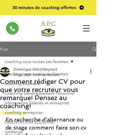
30 minutes de coaching offertes
Post
coaching sous toutes ses facettes
Dominique Allard Meynard
coaching sous toutes ses facettes
12 juil. 2021
3 min de lecture
Comment rédiger CV pour
coaching Etudiants
que votre recruteur vous
Coaching Développement Personnel
remarque! Pensez au
Informations Salariés et entreprise
coaching!
Noté NaN étoiles sur 5.
coaching entreprise
En recherche d'alternance ou 
ORIENTATION SCOLAIRE
de stage comment faire son cv 
confiance