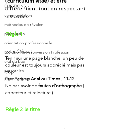
(
curriculum vitae
) et être 
EMOTIONS
différentient tout en respectant 
communication
les codes
méthodes de révision
parcoursup
Règle 1 
orientation professionnelle
votre CV doit 
Évolution & Reconversion Profession
Tenir sur une page blanche, un peu de 
oral du bac
couleur est toujours apprécié mais pas 
parentalité
trop 
Ëtre Ecrit en
 Arial ou Times , 11-12
PARCOURSUP
Ne pas avoir de 
fautes d'orthographe
 ( 
correcteur et relecture )
Règle 2 le titre