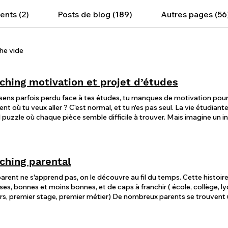
nts (2)
Posts de blog (189)
Autres pages (56
he vide
ching motivation et projet d’études
 sens parfois perdu face à tes études, tu manques de motivation pour 
nt où tu veux aller ? C'est normal, et tu n'es pas seul. La vie étudian
 puzzle où chaque pièce semble difficile à trouver. Mais imagine un ins
 ces pièces pour créer l’image de ta vie idéale ? Le coaching, c'est une opportunité unique de te
ecter à toi-même, à ce qui te passionne, et de te donner les outils pou
t. Grâce à un accompagnement personnalisé, tu apprendras à : Comprendre ce qui te motive
ent et comment transformer cette motivation en actions concrètes. 
ching parental
s, afin de les mettre au service de tes objectifs. Développer une visio
e pas que tu fais t'amène plus près de tes rêves. Ne reste pas seul f
parent ne s'apprend pas, on le découvre au fil du temps. Cette histoire
e de te donner les moyens de réussir, de te réveiller chaque matin ave
ises, bonnes et moins bonnes, et de caps à franchir ( école, collège, 
tur qui te correspond. Le coaching, c'est plus qu'un simple accompagnement : c'est une
er stage, premier métier) De nombreux parents se trouvent un peu perdus face aux
ience de transformation qui peut changer ta vie. Alors, prêt à passer à
ng parental permet de trouver différentes réponses en tenant compte de
à ta motivation ?
ntité particulière de chaque famille, de ses valeurs et de son désir d
nt sa scolarité de vos enfants , sur les techniques d'apprentissages