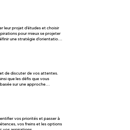
e nos enfants et à prendre des
leur motivation et leur
r leur projet d’études et choisir
colaires. Présentation du dossier
filières. Ouverture :
inale et identification des
et de discuter de vos attentes.
 (avec les parents sur une partie
nsi que les défis que vous
, basée sur une approche
nforcer votre confiance en vous
et entretien préliminaire est
ous donner toutes les clés pour
ntifier vos priorités et passer à
tences, vos freins et les options
c vos aspirations.