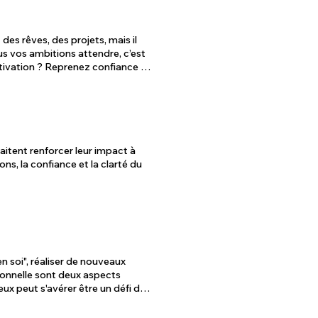
enfant dans sa réussite, l'élever
er à
es rêves, des projets, mais il
us vos ambitions attendre, c’est
irs et réalistes : Sachez où vous
 : Apprenez à voir chaque défi
ons concrètes et mesurables. Ce
veillant pour découvrir ce qui
ils pratiques et efficaces, vous
vec confiance. À qui
tent renforcer leur impact à
 de sens, ou simplement une
ions, la confiance et la clarté du
r vous. Aucun défi n'est trop
 soi", réaliser de nouveaux