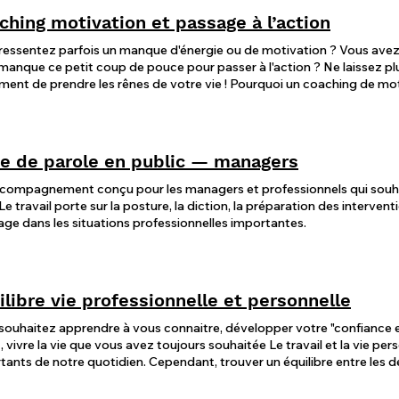
on estime de soi". je vous aide à apprendre de ses échecs. Motiver son 
ching motivation et passage à l’action
 éducation bienveillante, lui permettre de grandir en toute autonomie. Je peux vous aid
 votre objectif. Appelez moi dès aujourd'hui pour étudier vos besoins et notre prochaine
ressentez parfois un manque d'énergie ou de motivation ? Vous avez d
boration
manque ce petit coup de pouce pour passer à l'action ? Ne laissez pl
prendre les rênes de votre vie ! Pourquoi un coaching de motivation ? Reprenez confiance en
 Identifiez vos forces et gagnez en assurance. Fixez des objectifs cla
 et comment y arriver. Développez une mentalité positive et proactive
 une opportunité. Passez à l'action : Transformez vos idées en acti
ous allez vivre : Un accompagnement personnalisé, dynamique et bien
se de parole en public — managers
anime vraiment, ce qui vous pousse à vous dépasser. À travers des out
révéler la meilleure version de vous-même et avancer vers vos objectifs a
compagnement conçu pour les managers et professionnels qui souhai
esse ce coaching ? Que vous soyez étudiant, professionnel en quête
. Le travail porte sur la posture, la diction, la préparation des intervent
nne désireuse de faire le plein de motivation, ce coaching est fait pou
ge dans les situations professionnelles importantes.
on sait comment s’y prendre ! Votre réussite commence ici. Prenez rendez-vous dès
ui et laissez la motivation vous guider vers le succès ! N'attendez plus, passez à l'action et
êves en réalité ! Vous êtes prêt à commencer ? Contactez-moi pour plus d'informations
xons ensemble votre premier rendez-vous. 🚀
ilibre vie professionnelle et personnelle
souhaitez apprendre à vous connaitre, développer votre "confiance en
re la vie que vous avez toujours souhaitée Le travail et la vie personnelle sont deux aspects
 quotidien. Cependant, trouver un équilibre entre les deux peut s'avérer être un défi de
 peut contribuer à une meilleure qualité de vie. De nos jours, la vie professionnelle est souvent