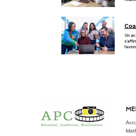
Coa
Un ac
s’aff
l’esti
ME
Accu
Mét