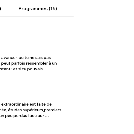
)
Programmes (15)
avancer, ou tu ne sais pas
te peut parfois ressembler à un
tant : et si tu pouvais
r aller là où tu le souhaites
Découvrir tes forces et tes
n claire de ton futur, pour que
ace à tes doutes. Prends cette
 extraordinaire est faite de
c l'envie de foncer et de
lycée, études supérieurs,premiers
 l’action et à donner un nouvel
e transmission. je vous accompagne
, sa motivation, le développement