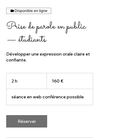
Disponible en ligne
Prise de parole en public
— étudiants
Développer une expression orale claire et
confiante.
160
euros
2 h
2
160 €
h
séance en web conférence possible
Réserver