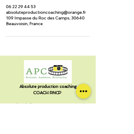
06 22 29 44 53
absoluteproductioncoaching@orange.fr
109 Impasse du Roc des Camps, 30640
Beauvoisin, France
Absolute production coaching
COACH RNCP
Membre de l’EMCC – European Mentoring
and Coaching Council, réseau européen de
référence en coaching professionnel.​
Certifiée orientation scolaire ,coaching