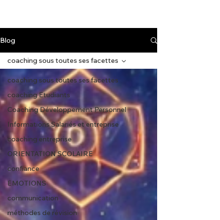
Blog
coaching sous toutes ses facettes
coaching sous toutes ses facettes
coaching Etudiants
Coaching Développement Personnel
Informations Salariés et entreprise
coaching entreprise
ORIENTATION SCOLAIRE
confiance
EMOTIONS
communication
méthodes de révision