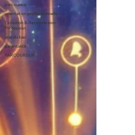
parcoursup
orientation professionnelle
Évolution & Reconversion
Profession
oral du bac
parentalité
PARCOURSUP