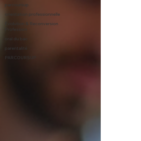
parcoursup
orientation professionnelle
Évolution & Reconversion
Profession
oral du bac
parentalité
PARCOURSUP