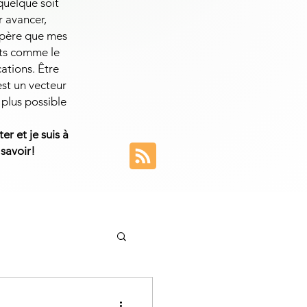
 quelque soit
r avancer,
espère que mes
ets comme le
cations. Être
est un vecteur
 plus possible
er et je suis à
 savoir!
entreprise