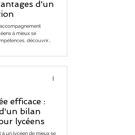
avantages d'un
tion
 un accompagnement
ycéens à mieux se
compétences, découvrir
truire un projet d’études
re du recul, d’éviter les
 gagner en confiance dans
rche bienveillante et
nvisager son avenir avec
vation. 🎓✨
e efficace :
d'un bilan
our lycéens
et à un lycéen de mieux se