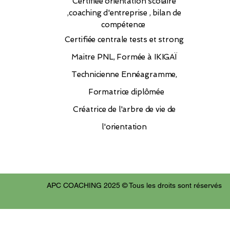
Certifiée orientation scolaire
,coaching d'entreprise , bilan de
compétence
Certifiée
centrale tests et strong
Maitre PNL, Formée à IKIGAÏ
Technicienne Ennéagramme,
Formatrice diplômée
Créatrice de l'arbre de vie de
l'orientation
APC COACHING 2025 © Tous les droits sont réservés
Retrouvez DOMINIQUE ALLARD sur Resalib : annuaire, référencement et prise de rendez-vous 