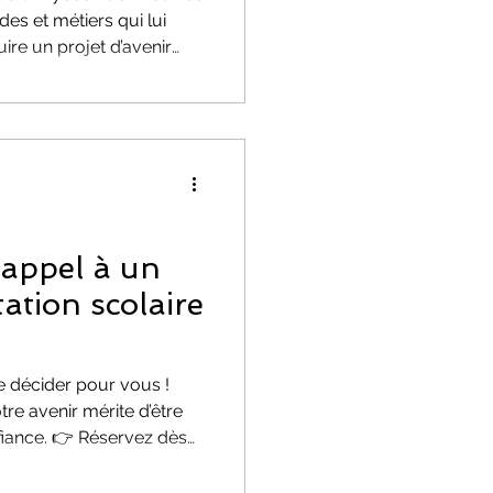
udes et métiers qui lui
ire un projet d’avenir
ement personnalisé, il
choix éclairés et évite
 appel à un
ation scolaire
de décider pour vous !
tre avenir mérite d’être
nfiance. 👉 Réservez dès
écouverte et découvrez
entation scolaire peut