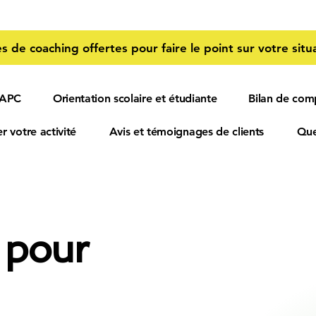
s de coaching offertes pour faire le point sur votre situa
 APC
Orientation scolaire et étudiante
Bilan de com
r votre activité
Avis et témoignages de clients
Que
 pour