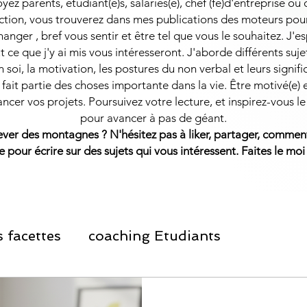
ez parents, étudiant(e)s, salariés(e), chef (fe)d'entreprise ou
ction, vous trouverez dans mes publications des moteurs pou
hanger , bref vous sentir et être tel que vous le souhaitez. J'
t ce que j'y ai mis vous intéresseront.
J'aborde différents suj
 soi, la motivation, les postures du non verbal et leurs signifi
fait partie des choses importante dans la vie. Être motivé(e) 
ancer vos projets. Poursuivez votre lecture, et inspirez-vous le
pour avancer à pas de géant.
lever des montagnes ?
​
N'hésitez pas à liker, partager, comment
e pour écrire sur des sujets qui vous intéressent. Faites le moi
 facettes
coaching Etudiants
ement Personnel
Informations Salariés et 