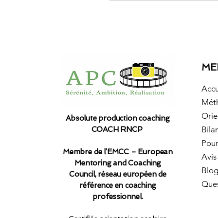
ME
Accu
Mét
Orie
Absolute production coaching
Bila
COACH RNCP
Pour
Membre de l’EMCC – European
Avis
Mentoring and Coaching
Blo
Council, réseau européen de
Ques
référence en coaching
professionnel.​