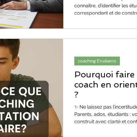
connaître, d’identifier les ét
correspondent et de constru
clair. Grâce à un accompagn
gagne en confiance, fait des 
les erreurs d’orientation.
coaching Etudiants
Pourquoi faire
coach en orient
?
✨ Ne laissez pas l’incertitu
Parents, ados, étudiants : vo
construit avec clarté et co
maintenant votre séance d
comment un coaching en ori