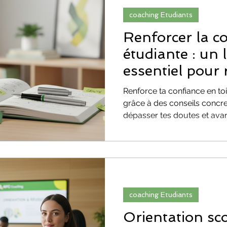
coaching Etudiants
ORIENTATION SCOLAIRE
confiance
Renforcer la c
étudiante : un l
essentiel pour 
méthodes de révision
parcoursup
Renforce ta confiance en to
grâce à des conseils concret
onnelle
Évolution & Reconversion Profess
dépasser tes doutes et ava
talité
PARCOURSUP
coaching Etudiants
Orientation sc