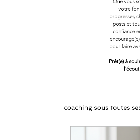
Que vous soy
votre fon
progresser, c
posts et tou
confiance en
encouragé(e) 
pour faire av
Prêt(e) à sou
l'écout
coaching sous toutes ses
Coaching Développ