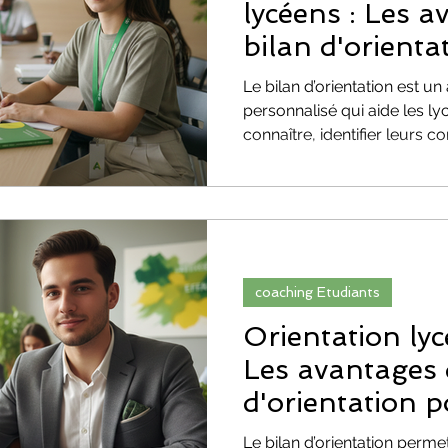
lycéens : Les 
bilan d'orienta
Le bilan d’orientation est
personnalisé qui aide les l
connaître, identifier leurs 
des métiers adaptés et cons
cohérent. Il permet de prend
erreurs d’orientation et de
ses choix. Grâce à une déma
structurée, le jeune peut e
plus de sérénité et de moti
coaching Etudiants
Orientation lycé
Les avantages 
d'orientation p
Le bilan d’orientation perm