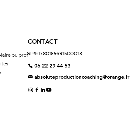
oix en une opportunité de
sur
aites le premier pas vers
.
CONTACT
SIRET: 80185691500013
laire ou prof
ites
06 22 29 44 53
é
absoluteproductioncoaching@orange.fr