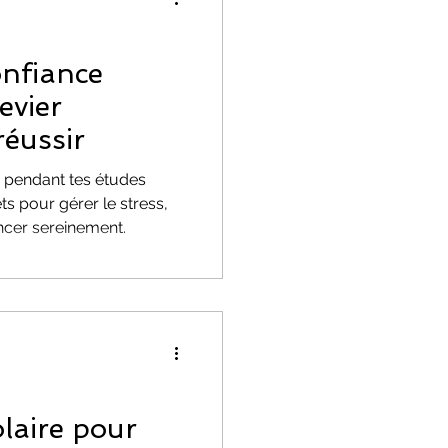
EMOTIONS
onfiance
evier
réussir
i pendant tes études
s pour gérer le stress,
ion
ncer sereinement.
olaire pour