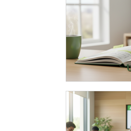
coaching entreprise
communication
orientation professi
oral du bac
paren