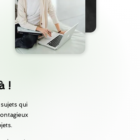
à !
sujets qui
contagieux
jets.