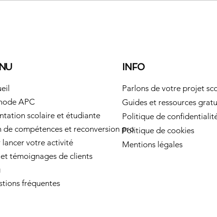
transformer le stress du ch
réussite. 📩 Contactez-moi 
www.allardcoaches.com et f
un avenir aligné et motivant
NU
INFO
eil
Parlons de votre projet sco
hode APC
Guides et ressources gratu
ntation scolaire et étudiante
Politique de confidentialit
n de compétences et reconversion pro
Politique de cookies
 lancer votre activité
Mentions légales
 et témoignages de clients
g
tions fréquentes