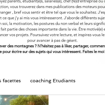
ez parents, étudiant(e)s, salariés(e), chef (fe)d'entreprise ou
ction, vous trouverez dans mes publications des moteurs pou
hanger , bref vous sentir et être tel que vous le souhaitez. J'
t ce que j'y ai mis vous intéresseront.
J'aborde différents suj
 soi, la motivation, les postures du non verbal et leurs signifi
fait partie des choses importante dans la vie. Être motivé(e) 
ancer vos projets. Poursuivez votre lecture, et inspirez-vous le
pour avancer à pas de géant.
lever des montagnes ?
​
N'hésitez pas à liker, partager, comment
e pour écrire sur des sujets qui vous intéressent. Faites le moi
 facettes
coaching Etudiants
ement Personnel
Informations Salariés et 