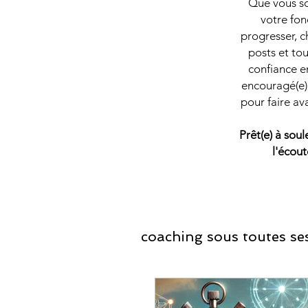
Que vous soy
votre fon
progresser, c
posts et tou
confiance en
encouragé(e) 
pour faire av
Prêt(e) à sou
l'écout
coaching sous toutes ses
Coaching Développ