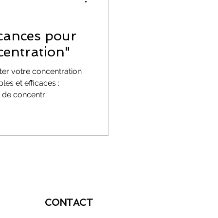
EMOTIONS
acances pour
centration"
r votre concentration
es et efficaces :
e de concentr
ion
CONTACT