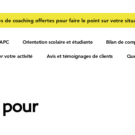
s de coaching offertes pour faire le point sur votre situa
 APC
Orientation scolaire et étudiante
Bilan de com
r votre activité
Avis et témoignages de clients
Que
 pour