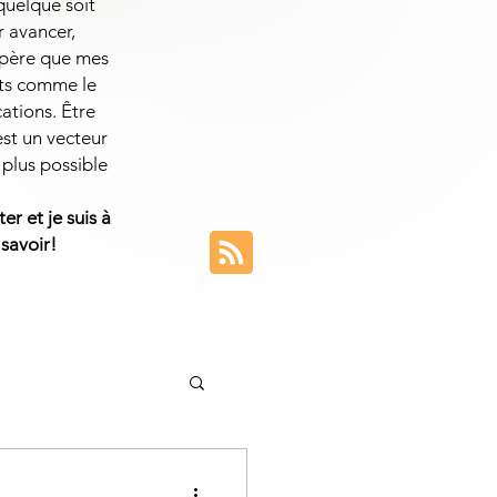
 quelque soit
r avancer,
espère que mes
ets comme le
cations. Être
est un vecteur
 plus possible
er et je suis à
 savoir!
entreprise