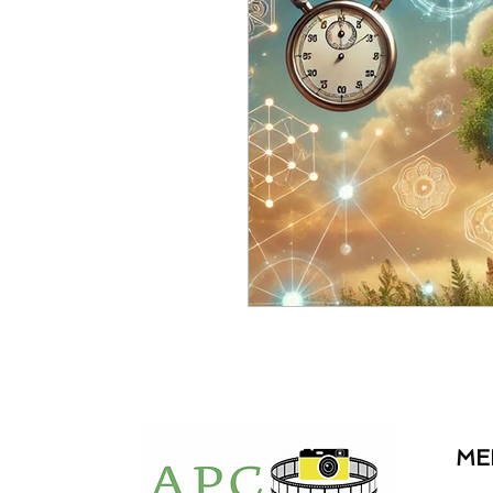
coaching entreprise
communication
orientation professi
oral du bac
paren
ME