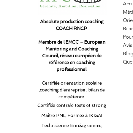
Accu
Mét
Orie
Absolute production coaching
Bila
COACH RNCP
Pour
Membre de l’EMCC – European
Avis
Mentoring and Coaching
Blo
Council, réseau européen de
Ques
référence en coaching
professionnel.​
Certifiée orientation scolaire
,coaching d'entreprise , bilan de
compétence
Certifiée
centrale tests et strong
Maitre PNL, Formée à IKIGAÏ
Technicienne Ennéagramme,