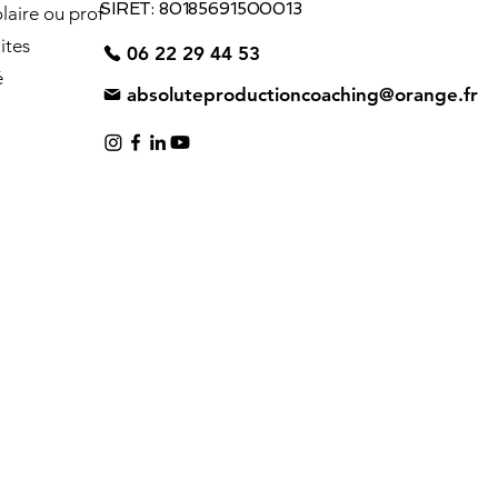
SIRET: 80185691500013
laire ou prof
ites
06 22 29 44 53
é
absoluteproductioncoaching@orange.fr