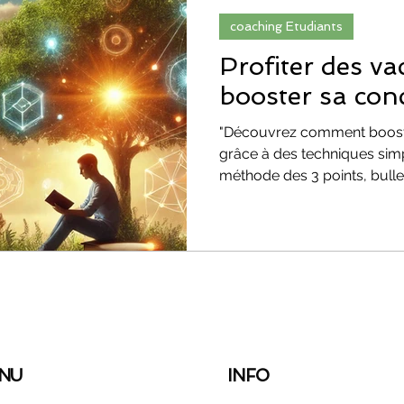
coaching Etudiants
ORIENTATION SCOLAIRE
confiance
Profiter des v
booster sa con
méthodes de révision
parcoursup
"Découvrez comment booste
grâce à des techniques simpl
méthode des 3 points, bull
onnelle
Évolution & Reconversion Profess
talité
PARCOURSUP
NU
INFO