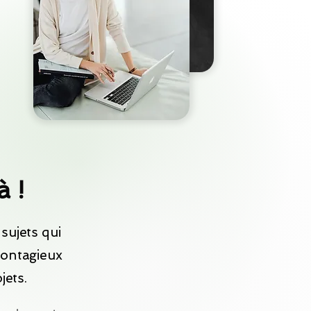
à !
sujets qui
contagieux
jets.