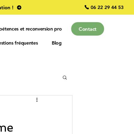
06 22 29 44 53
tion !
Contact
pétences et reconversion pro
stions fréquentes
Blog
entreprise
rme
EMOTIONS