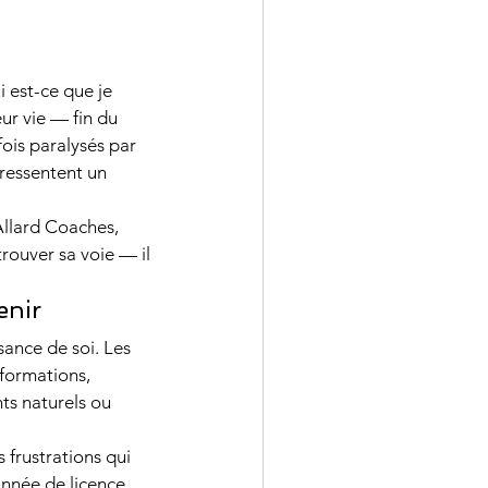
i est-ce que je 
ur vie — fin du 
ion
oral du bac
ois paralysés par 
ressentent un 
Allard Coaches, 
rouver sa voie — il 
enir
ance de soi. Les 
formations, 
nts naturels ou 
 frustrations qui 
année de licence 