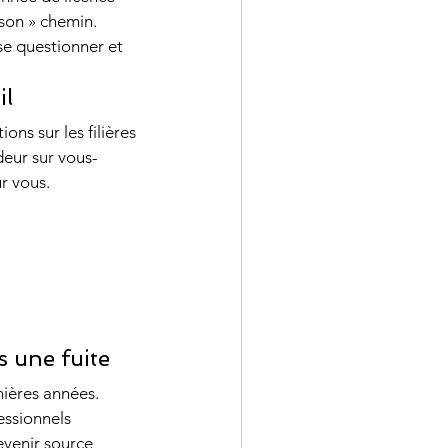
son » chemin.
se questionner et 
il
ns sur les filières 
deur sur vous-
ur vous.
s une fuite
nières années. 
essionnels 
evenir source 