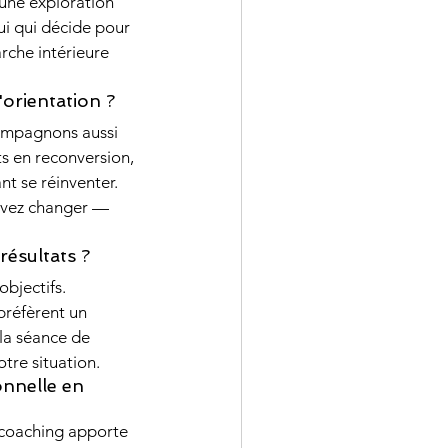
 une exploration 
ui qui décide pour 
rche intérieure 
orientation ?
compagnons aussi 
ts en reconversion, 
nt se réinventer. 
ouvez changer — 
ésultats ?
bjectifs. 
préfèrent un 
la séance de 
tre situation.
onnelle en 
 coaching apporte 