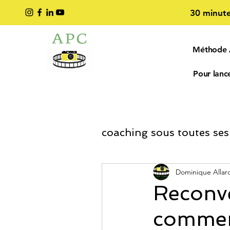
30 minute
Méthode
Pour lance
coaching sous toutes ses
Coaching Développe
Dominique Allar
Reconve
commen
coaching entreprise