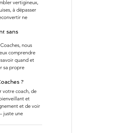
mbler vertigineux, 
uises, à dépasser 
econvertir ne 
nt sans 
d Coaches, nous 
ieux comprendre 
 savoir quand et 
r sa propre 
Coaches ?
 votre coach, de 
ienveillant et 
agnement et de voir 
 juste une 