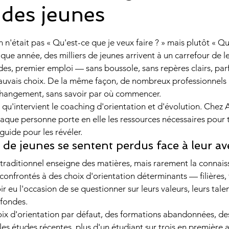
 des jeunes
éthodes de révision
parcoursup
 sur 5.
on n'était pas « Qu'est-ce que je veux faire ? » mais plutôt « Qu
que année, des milliers de jeunes arrivent à un carrefour de le
onnelle
Évolution & Reconversion Profess
udes, premier emploi — sans boussole, sans repères clairs, parf
mauvais choix. De la même façon, de nombreux professionnels 
hangement, sans savoir par où commencer.
OURSUP
 qu'intervient le coaching d'orientation et d'évolution. Chez 
que personne porte en elle les ressources nécessaires pour t
 guide pour les révéler.
de jeunes se sentent perdus face à leur av
traditionnel enseigne des matières, mais rarement la connaiss
confrontés à des choix d'orientation déterminants — filières, 
r eu l'occasion de se questionner sur leurs valeurs, leurs tale
ofondes.
oix d'orientation par défaut, des formations abandonnées, des
les études récentes, plus d'un étudiant sur trois en première 