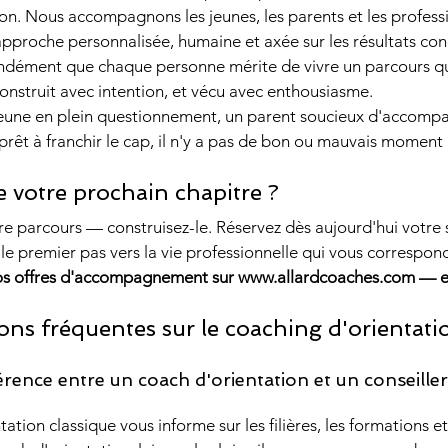
on. Nous accompagnons les jeunes, les parents et les profess
approche personnalisée, humaine et axée sur les résultats con
dément que chaque personne mérite de vivre un parcours qu
construit avec intention, et vécu avec enthousiasme.
eune en plein questionnement, un parent soucieux d'accompa
prêt à franchir le cap, il n'y a pas de bon ou mauvais momen
re votre prochain chapitre ?
re parcours — construisez-le. Réservez dès aujourd'hui votre
 le premier pas vers la vie professionnelle qui vous correspon
s offres d'accompagnement sur www.allardcoaches.com — et
s fréquentes sur le coaching d'orientatio
férence entre un coach d'orientation et un conseiller
tation classique vous informe sur les filières, les formations 