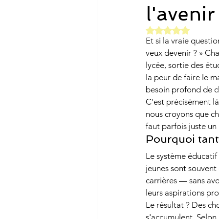
l'avenir
communication
m
Noté NaN étoiles
Et si la vraie questi
veux devenir ? » Cha
orientation professi
lycée, sortie des ét
la peur de faire le 
besoin profond de c
parentalité
PARC
C'est précisément là
nous croyons que cha
faut parfois juste un
Pourquoi tant 
Le système éducatif 
jeunes sont souvent 
carrières — sans avoi
leurs aspirations pr
Le résultat ? Des ch
s'accumulent. Selon 