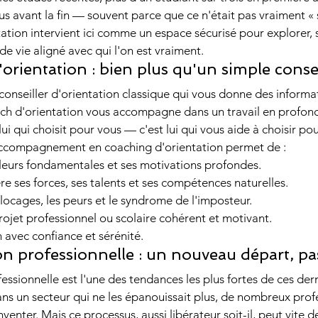
 avant la fin — souvent parce que ce n'était pas vraiment « 
ation intervient ici comme un espace sécurisé pour explorer, 
de vie aligné avec qui l'on est vraiment.
orientation : bien plus qu'un simple conse
onseiller d'orientation classique qui vous donne des informatio
oach d'orientation vous accompagne dans un travail en profon
i qui choisit pour vous — c'est lui qui vous aide à choisir po
ccompagnement en coaching d'orientation permet de :
valeurs fondamentales et ses motivations profondes.
e ses forces, ses talents et ses compétences naturelles.
locages, les peurs et le syndrome de l'imposteur.
rojet professionnel ou scolaire cohérent et motivant.
n avec confiance et sérénité.
on professionnelle : un nouveau départ, pa
essionnelle est l'une des tendances les plus fortes de ces der
s un secteur qui ne les épanouissait plus, de nombreux prof
venter. Mais ce processus, aussi libérateur soit-il, peut vite d