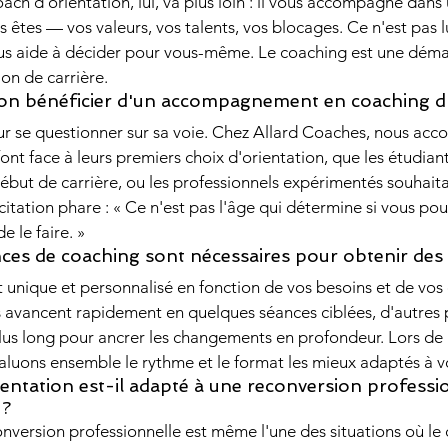
oach d'orientation, lui, va plus loin : il vous accompagne dans
 êtes — vos valeurs, vos talents, vos blocages. Ce n'est pas l
vous aide à décider pour vous-même. Le coaching est une déma
ion de carrière.
on bénéficier d'un accompagnement en coaching d'
our se questionner sur sa voie. Chez Allard Coaches, nous ac
font face à leurs premiers choix d'orientation, que les étudian
début de carrière, ou les professionnels expérimentés souhaita
itation phare : « Ce n'est pas l'âge qui détermine si vous p
e le faire. »
es de coaching sont nécessaires pour obtenir des r
unique et personnalisé en fonction de vos besoins et de vos o
 avancent rapidement en quelques séances ciblées, d'autres 
 long pour ancrer les changements en profondeur. Lors de 
luons ensemble le rythme et le format les mieux adaptés à vo
entation est-il adapté à une reconversion professi
 ?
nversion professionnelle est même l'une des situations où le