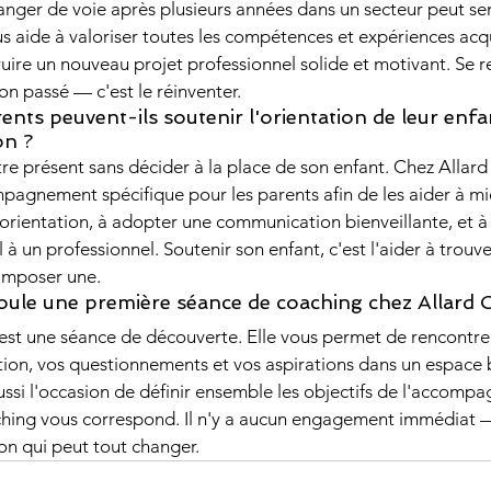
hanger de voie après plusieurs années dans un secteur peut se
s aide à valoriser toutes les compétences et expériences acq
truire un nouveau projet professionnel solide et motivant. Se r
son passé — c'est le réinventer.
nts peuvent-ils soutenir l'orientation de leur enfa
on ?
 être présent sans décider à la place de son enfant. Chez Allar
agnement spécifique pour les parents afin de les aider à m
orientation, à adopter une communication bienveillante, et à
à un professionnel. Soutenir son enfant, c'est l'aider à trouve
 imposer une.
ule une première séance de coaching chez Allard 
est une séance de découverte. Elle vous permet de rencontrer
tion, vos questionnements et vos aspirations dans un espace b
aussi l'occasion de définir ensemble les objectifs de l'accomp
aching vous correspond. Il n'y a aucun engagement immédiat —
on qui peut tout changer.