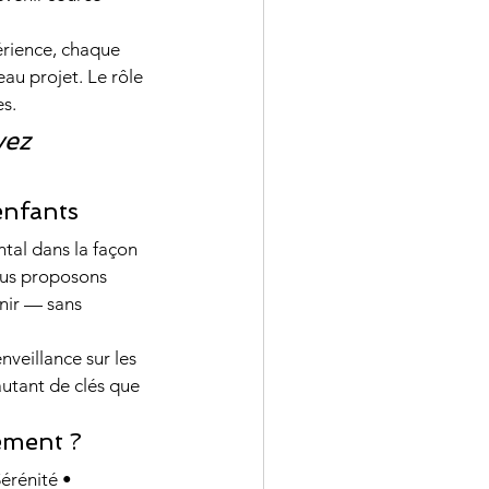
érience, chaque 
au projet. Le rôle 
es.
vez 
enfants
ntal dans la façon 
ous proposons 
nir — sans 
eillance sur les 
autant de clés que 
ement ?
érénité • 