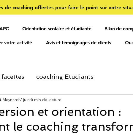
s de coaching offertes pour faire le point sur votre situa
 APC
Orientation scolaire et étudiante
Bilan de com
r votre activité
Avis et témoignages de clients
Que
 facettes
coaching Etudiants
ment Personnel
d Meynard
7 juin
5 min de lecture
Informations Salariés et 
rsion et orientation :
t le coaching transfo
ORIENTATION SCOLAIRE
confiance