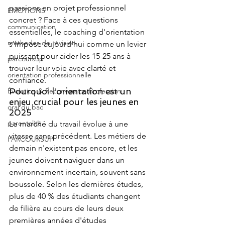
passions en projet professionnel 
EMOTIONS
concret ? Face à ces questions 
communication
essentielles, le coaching d'orientation 
méthodes de révision
s'impose aujourd'hui comme un levier 
puissant pour aider les 15-25 ans à 
parcoursup
trouver leur voie avec clarté et 
orientation professionnelle
confiance.
Évolution & Reconversion Profession
Pourquoi l'orientation est un 
enjeu crucial pour les jeunes en 
oral du bac
2025
parentalité
Le marché du travail évolue à une 
vitesse sans précédent. Les métiers de 
PARCOURSUP
demain n'existent pas encore, et les 
jeunes doivent naviguer dans un 
environnement incertain, souvent sans 
boussole. Selon les dernières études, 
plus de 40 % des étudiants changent 
de filière au cours de leurs deux 
premières années d'études 