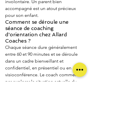
involontaire. Un parent bien 
accompagné est un atout précieux 
pour son enfant.
Comment se déroule une 
séance de coaching 
d'orientation chez Allard 
Coaches ?
Chaque séance dure généralement 
entre 60 et 90 minutes et se déroule 
dans un cadre bienveillant et 
confidentiel, en présentiel ou en 
visioconférence. Le coach commence 
par explorer la situation actuelle du 
jeune, ses ressentis et ses blocages. 
Ensemble, ils travaillent sur des 
exercices de connaissance de soi, de 
clarification des valeurs et de 
projection dans l'avenir. Chaque 
séance se termine par des actions 