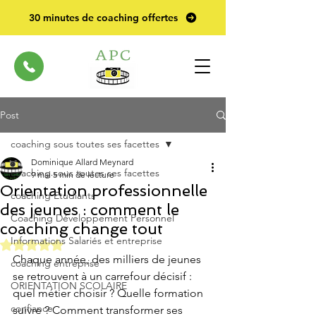
30 minutes de coaching offertes
Post
coaching sous toutes ses facettes
Dominique Allard Meynard
coaching sous toutes ses facettes
9 mai
5 min de lecture
Orientation professionnelle
coaching Etudiants
des jeunes : comment le
Coaching Développement Personnel
coaching change tout
Informations Salariés et entreprise
Noté NaN étoiles sur 5.
Chaque année, des milliers de jeunes 
coaching entreprise
se retrouvent à un carrefour décisif : 
ORIENTATION SCOLAIRE
quel métier choisir ? Quelle formation 
confiance
suivre ? Comment transformer ses 