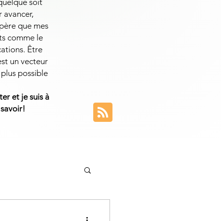
 quelque soit
r avancer,
espère que mes
ets comme le
cations. Être
est un vecteur
 plus possible
er et je suis à
 savoir!
entreprise