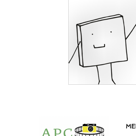
coaching entreprise
communication
orientation professi
oral du bac
paren
ME