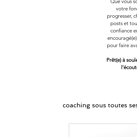
Que vous soy
votre fon
progresser, c
posts et tou
confiance en
encouragé(e) 
pour faire av
Prêt(e) à sou
l'écout
coaching sous toutes ses
Coaching Développ