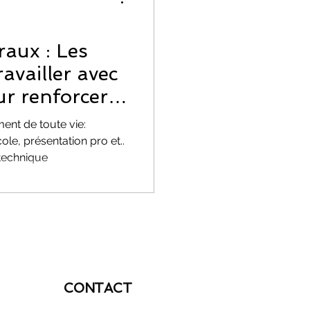
EMOTIONS
raux : Les
availler avec
r renforcer
ent de toute vie:
le, présentation pro et..
ion
i et technique
CONTACT