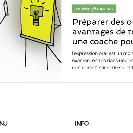
coaching Etudiants
ORIENTATION SCOLAIRE
confiance
Préparer des o
avantages de tr
une coache pou
méthodes de révision
parcoursup
sa confiance .
l'expression oral est un mom
examen, entrée dans une éco
onnelle
Évolution & Reconversion Profess
confiance l'estime de so
talité
PARCOURSUP
NU
INFO