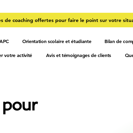
s de coaching offertes pour faire le point sur votre situa
 APC
Orientation scolaire et étudiante
Bilan de com
r votre activité
Avis et témoignages de clients
Que
 pour