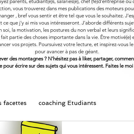
ez parents, étudiant(e)s, salariés(e), chef (fe)d'entreprise ou
ction, vous trouverez dans mes publications des moteurs pou
hanger , bref vous sentir et être tel que vous le souhaitez. J'
t ce que j'y ai mis vous intéresseront.
J'aborde différents suj
 soi, la motivation, les postures du non verbal et leurs signifi
fait partie des choses importante dans la vie. Être motivé(e) 
ancer vos projets. Poursuivez votre lecture, et inspirez-vous le
pour avancer à pas de géant.
lever des montagnes ?
​
N'hésitez pas à liker, partager, comment
e pour écrire sur des sujets qui vous intéressent. Faites le moi
 facettes
coaching Etudiants
ement Personnel
Informations Salariés et 