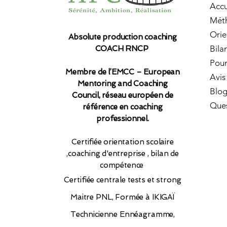
Accu
Mét
Orie
Absolute production coaching
Bila
COACH RNCP
Pour
Membre de l’EMCC – European
Avis
Mentoring and Coaching
Blo
Council, réseau européen de
Ques
référence en coaching
professionnel.​
Certifiée orientation scolaire
,coaching d'entreprise , bilan de
compétence
Certifiée
centrale tests et strong
Maitre PNL, Formée à IKIGAÏ
Technicienne Ennéagramme,