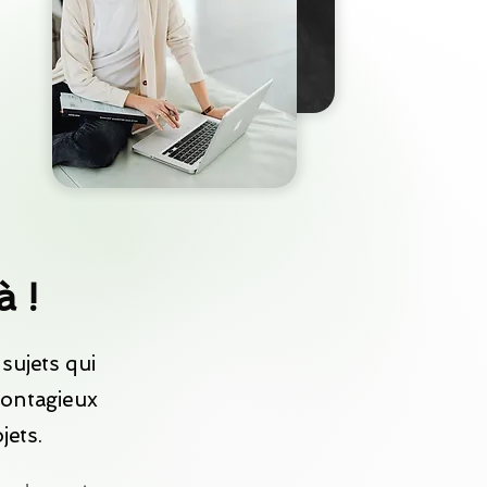
à !
sujets qui
contagieux
jets.