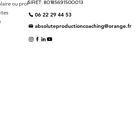
SIRET: 80185691500013
laire ou prof
ites
06 22 29 44 53
é
absoluteproductioncoaching@orange.fr