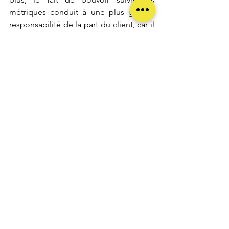
métriques conduit à une plus grande 
responsabilité de la part du client, car il 
se rend compte que ce n’est pas 
seulement lui, mais aussi son coach qui 
surveille les progrès vers un objectif. 
Les mesures permettent de s’assurer 
que toutes les personnes impliquées 
restent vraiment concentrées sur le 
résultat final. 
Avec l’accompagnement par un coach, 
vous avez la possibilité de comparer 
votre performance et votre niveau 
d’engagement d’une session à l’autre. 
Une stratégie réussie peut vous aider à 
travailler à un rythme plus rapide ou 
plus efficacement, tandis qu’une 
stratégie non poussée peut ne pas 
obtenir les résultats souhaités. C’est 