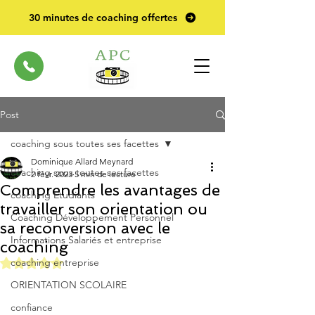
30 minutes de coaching offertes
Post
coaching sous toutes ses facettes
Dominique Allard Meynard
coaching sous toutes ses facettes
2 févr. 2023
5 min de lecture
Comprendre les avantages de
coaching Etudiants
travailler son orientation ou
Coaching Développement Personnel
sa reconversion avec le
Informations Salariés et entreprise
coaching
Noté NaN étoiles sur 5.
coaching entreprise
ORIENTATION SCOLAIRE
confiance