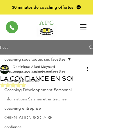
30 minutes de coaching offertes
Post
coaching sous toutes ses facettes
Dominique Allard Meynard
coaching sous toutes ses facettes
23 mai 2021
3 min de lecture
LA CONFIANCE EN SOI
coaching Etudiants
Noté NaN étoiles sur 5.
Coaching Développement Personnel
Informations Salariés et entreprise
coaching entreprise
ORIENTATION SCOLAIRE
confiance