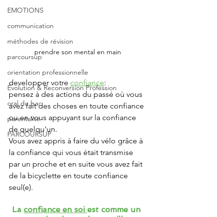
EMOTIONS
communication
méthodes de révision
prendre son mental en main
parcoursup
orientation professionnelle
developper votre 
confiance
:
Évolution & Reconversion Profession
pensez à des actions du passé où vous 
oral du bac
avez fait des choses en toute confiance 
ou en vous appuyant sur la confiance 
parentalité
de quelqu'un.
PARCOURSUP
Vous avez appris à faire du vélo grâce à 
la confiance qui vous était transmise 
par un proche et en suite vous avez fait 
de la bicyclette en toute confiance 
seul(e).
La 
confiance en soi 
est comme un 